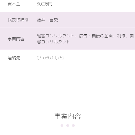
資本金
300万円
代表取締役
藤井 昌史
経営コンサルタント、広告・自伝の企画、制作、美
事業内容
容コンサルタント
連絡先
03-6869-0752
事業内容